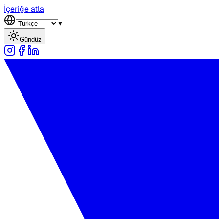
İçeriğe atla
▾
Gündüz