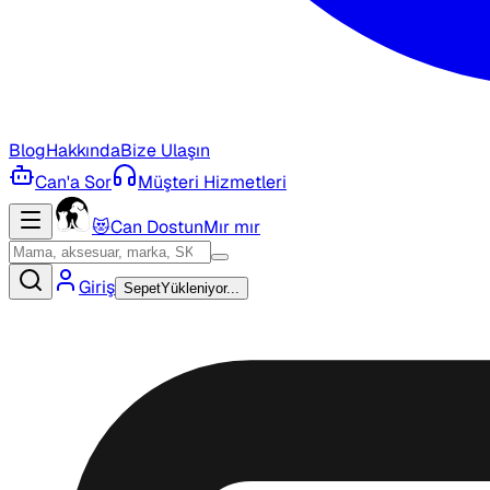
Blog
Hakkında
Bize Ulaşın
Can'a Sor
Müşteri Hizmetleri
😻
Can Dostun
Mır mır
Giriş
Sepet
Yükleniyor...