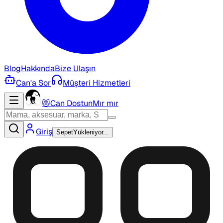
Blog
Hakkında
Bize Ulaşın
Can'a Sor
Müşteri Hizmetleri
😻
Can Dostun
Mır mır
Giriş
Sepet
Yükleniyor...