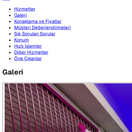
Hizmetler
Galeri
Konaklama ve Fiyatlar
Müşteri Değerlendirmeleri
Sık Sorulan Sorular
Konum
Hızlı İşlemler
Diğer Hizmetler
Öne Çıkanlar
Galeri