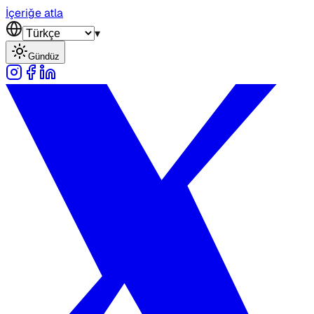
İçeriğe atla
▾
Gündüz