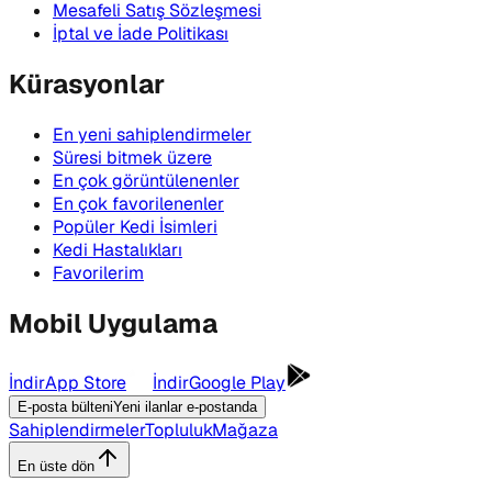
Mesafeli Satış Sözleşmesi
İptal ve İade Politikası
Kürasyonlar
En yeni sahiplendirmeler
Süresi bitmek üzere
En çok görüntülenenler
En çok favorilenenler
Popüler Kedi İsimleri
Kedi Hastalıkları
Favorilerim
Mobil Uygulama
İndir
App Store
İndir
Google Play
E-posta bülteni
Yeni ilanlar e-postanda
Sahiplendirmeler
Topluluk
Mağaza
En üste dön