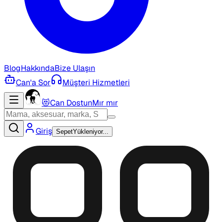
Blog
Hakkında
Bize Ulaşın
Can'a Sor
Müşteri Hizmetleri
😻
Can Dostun
Mır mır
Giriş
Sepet
Yükleniyor...