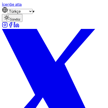
İçeriğe atla
▾
Gündüz