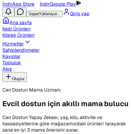
İndir
App Store
İndir
Google Play
Giriş yap
Sepet
Yükleniyor...
Ana sayfa
Kedi Ürünleri
Köpek Ürünleri
Hizmetler
Sahiplendirmeler
Kayıplar
Topluluk
Akış
Oluştur
Can Dostun Mama Uzmanı
Evcil dostun için akıllı mama bulucu
Can Dostun Yapay Zekası; yaş, kilo, aktivite ve
hassasiyetlerine göre mağazamızdaki ürünleri tarayarak
sana en iyi 3 mama önerisini sunar.