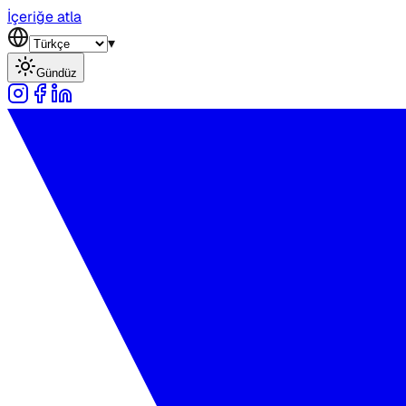
İçeriğe atla
▾
Gündüz