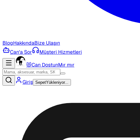
Blog
Hakkında
Bize Ulaşın
Can'a Sor
Müşteri Hizmetleri
😻
Can Dostun
Mır mır
Giriş
Sepet
Yükleniyor...