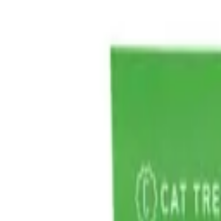
İçeriğe atla
▾
Gündüz