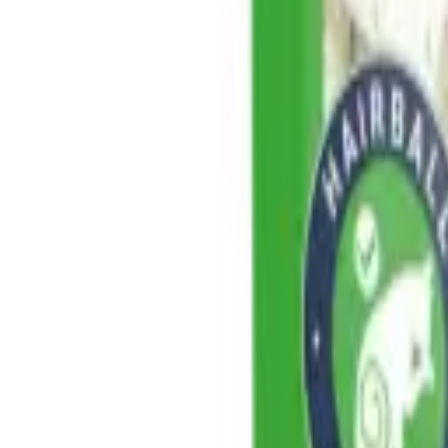
Blog
Hakkında
Bize Ulaşın
Can'a Sor
Müşteri Hizmetleri
😻
Can Dostun
Mır mır
Giriş
Sepet
Yükleniyor...