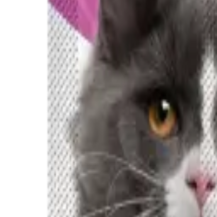
Blog
Hakkında
Bize Ulaşın
Can'a Sor
Müşteri Hizmetleri
😻
Can Dostun
Mır mır
Giriş
Sepet
Yükleniyor...