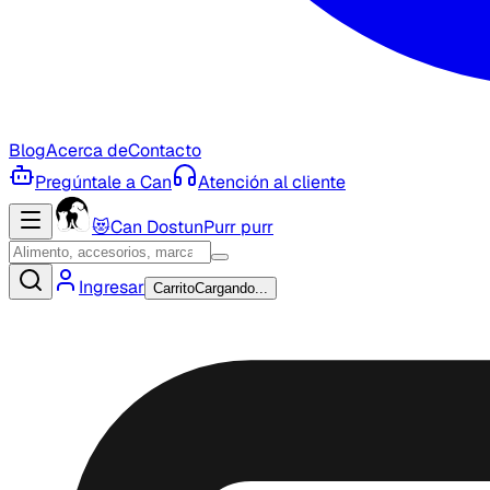
Blog
Acerca de
Contacto
Pregúntale a Can
Atención al cliente
😻
Can Dostun
Purr purr
Ingresar
Carrito
Cargando...