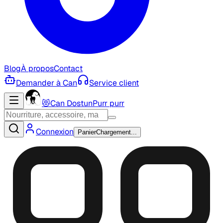
Blog
À propos
Contact
Demander à Can
Service client
😻
Can Dostun
Purr purr
Connexion
Panier
Chargement...