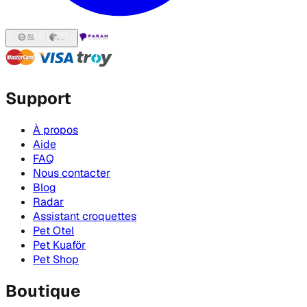
Support
À propos
Aide
FAQ
Nous contacter
Blog
Radar
Assistant croquettes
Pet Otel
Pet Kuaför
Pet Shop
Boutique