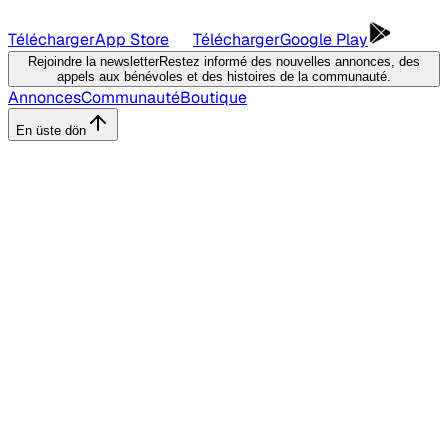
Télécharger
App Store
Télécharger
Google Play
Rejoindre la newsletter
Restez informé des nouvelles annonces, des
appels aux bénévoles et des histoires de la communauté.
Annonces
Communauté
Boutique
En üste dön