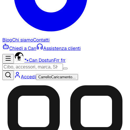
Blog
Chi siamo
Contatti
Chiedi a Can
Assistenza clienti
🐾
Can Dostun
Frr frr
Accedi
Carrello
Caricamento...