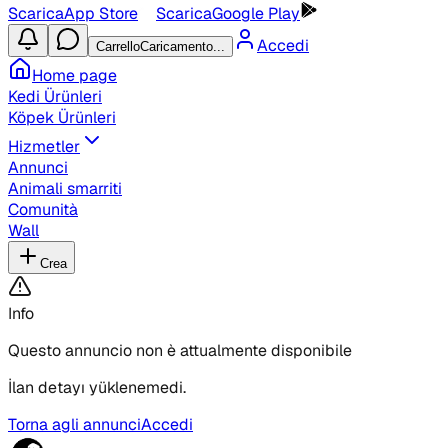
Scarica
App Store
Scarica
Google Play
Accedi
Carrello
Caricamento...
Home page
Kedi Ürünleri
Köpek Ürünleri
Hizmetler
Annunci
Animali smarriti
Comunità
Wall
Crea
Info
Questo annuncio non è attualmente disponibile
İlan detayı yüklenemedi.
Torna agli annunci
Accedi